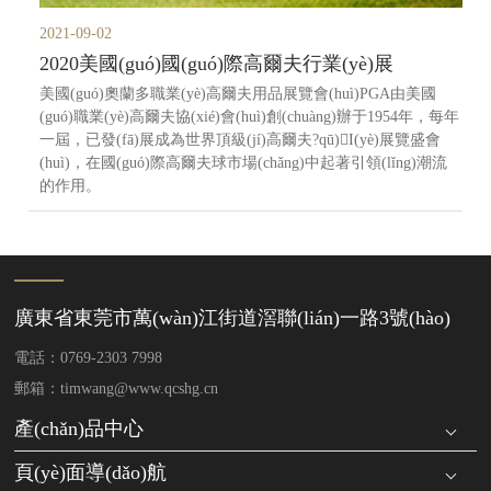
2021-09-02
2020美國(guó)國(guó)際高爾夫行業(yè)展
美國(guó)奧蘭多職業(yè)高爾夫用品展覽會(huì)PGA由美國
(guó)職業(yè)高爾夫協(xié)會(huì)創(chuàng)辦于1954年，每年
一屆，已發(fā)展成為世界頂級(jí)高爾夫?qū)I(yè)展覽盛會
(huì)，在國(guó)際高爾夫球市場(chǎng)中起著引領(lǐng)潮流
的作用。
廣東省東莞市萬(wàn)江街道滘聯(lián)一路3號(hào)
電話：0769-2303 7998
郵箱：timwang@www.qcshg.cn
產(chǎn)品中心
頁(yè)面導(dǎo)航